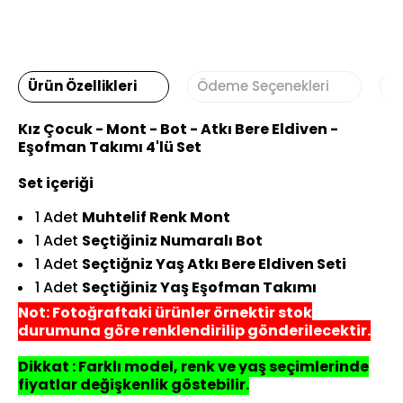
Ürün Özellikleri
Ödeme Seçenekleri
Y
Kız Çocuk - Mont - Bot - Atkı Bere Eldiven -
Eşofman Takımı 4'lü Set
Set içeriği
1 Adet
Muhtelif Renk Mont
1 Adet
Seçtiğiniz Numaralı Bot
1 Adet
Seçtiğniz Yaş Atkı Bere Eldiven Seti
1 Adet
Seçtiğiniz Yaş Eşofman Takımı
Not: Fotoğraftaki ürünler örnektir stok
durumuna göre renklendirilip gönderilecektir.
Dikkat : Farklı model, renk ve yaş seçimlerinde
fiyatlar değişkenlik göstebilir.