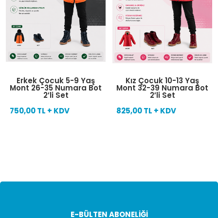
Kız Çocuk 10-13 Yaş
Erkek Çocuk 5-9 Yaş
Mont 32-39 Numara Bot
Mont 26-35 Numara Bot
2′li Set
Atkı Bere Eldiven 3'lü
Set
825,00 TL + KDV
840,00 TL + KDV
E-BÜLTEN ABONELİĞİ