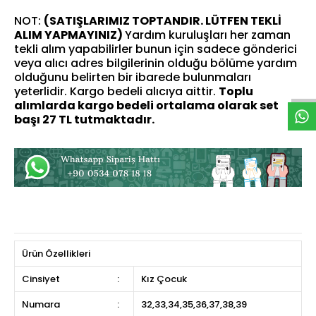
NOT:
(SATIŞLARIMIZ TOPTANDIR. LÜTFEN TEKLİ
ALIM YAPMAYINIZ)
Yardım kuruluşları her zaman
W
h
t
s
a
p
p
D
e
s
e
H
a
t
t
tekli alım yapabilirler bunun için sadece gönderici
veya alıcı adres bilgilerinin olduğu bölüme yardım
olduğunu belirten bir ibarede bulunmaları
yeterlidir. Kargo bedeli alıcıya aittir.
Toplu
alımlarda kargo bedeli ortalama olarak set
başı 27 TL tutmaktadır.
Ürün Özellikleri
Cinsiyet
:
Kız Çocuk
Numara
:
32,33,34,35,36,37,38,39