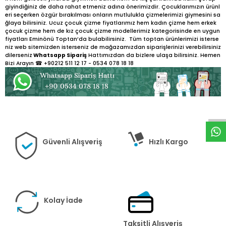
giyindiğiniz de daha rahat etmeniz adına önerimizdir. Çocuklarımızın ürünl
eri seçerken özgür bırakılması onların mutlulukla çizmelerimizi giymesini sa
ğlaya bilirsiniz. Ucuz çocuk çizme fiyatlarımız hem kadın çizme hem erkek
çocuk çizme hem de kız çocuk çizme modellerimiz kategorisinde en uygun
fiyatları Eminönü Toptan’da bulabilirsiniz. Tüm toptan ürünlerimizi isterse
niz web sitemizden isterseniz de mağazamızdan siparişlerinizi verebilirsiniz
dilerseniz
Whatsapp Sipariş
Hattımızdan da bizlere ulaşa bilirsiniz. Hemen
Bizi Arayın ☎ +90212 511 12 17 - 0534 078 18 18
W
h
t
s
a
p
p
D
e
s
e
H
a
t
t
Güvenli Alışveriş
Hızlı Kargo
Kolay İade
Taksitli Alışveriş