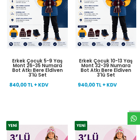
Erkek Çocuk 5-9 Yaş
Erkek Çocuk 10-13 Yaş
Mont 26-35 Numara
Mont 32-39 Numara
Bot Atkı Bere Eldiven
Bot Atkı Bere Eldiven
3'lü Set
3'lü Set
840,00 TL + KDV
940,00 TL + KDV
W
h
t
s
a
p
p
D
e
s
e
H
a
t
t
YENI
YENI