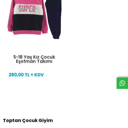
W
h
t
s
a
p
p
D
e
s
e
H
a
t
t
5-18 Yaş Kız Çocuk
Eşofman Takımı
280,00 TL + KDV
Toptan Çocuk Giyim