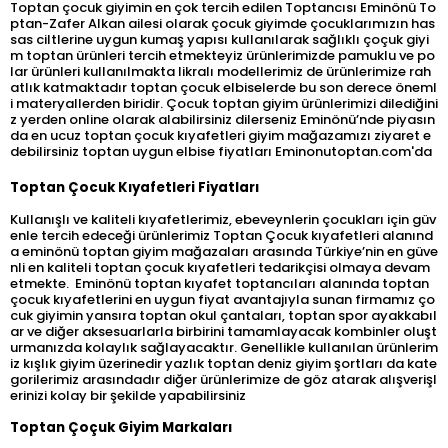
Toptan çocuk giyimin en çok tercih edilen Toptancısı Eminönü To
ptan-Zafer Alkan ailesi olarak çocuk giyimde çocuklarımızın has
sas ciltlerine uygun kumaş yapısı kullanılarak sağlıklı çoçuk giyi
m toptan ürünleri tercih etmekteyiz ürünlerimizde pamuklu ve po
lar ürünleri kullanılmakta likralı modellerimiz de ürünlerimize rah
atlık katmaktadır toptan çocuk elbiselerde bu son derece öneml
i materyallerden biridir. Çocuk toptan giyim ürünlerimizi dilediğini
z yerden online olarak alabilirsiniz dilerseniz Eminönü’nde piyasın
da en ucuz toptan çocuk kıyafetleri giyim mağazamızı ziyaret e
debilirsiniz toptan uygun elbise fiyatları Eminonutoptan.com'da
Toptan Çocuk Kıyafetleri Fiyatları
Kullanışlı ve kaliteli kıyafetlerimiz, ebeveynlerin çocukları için güv
enle tercih edeceği ürünlerimiz Toptan Çocuk kıyafetleri alanınd
a eminönü toptan giyim mağazaları arasında Türkiye’nin en güve
nli en kaliteli toptan çocuk kıyafetleri tedarikçisi olmaya devam
etmekte. Eminönü toptan kıyafet toptancıları alanında toptan
çocuk kıyafetlerini en uygun fiyat avantajıyla sunan firmamız ço
cuk giyimin yansıra toptan okul çantaları, toptan spor ayakkabıl
ar ve diğer aksesuarlarla birbirini tamamlayacak kombinler oluşt
urmanızda kolaylık sağlayacaktır. Genellikle kullanılan ürünlerim
iz kışlık giyim üzerinedir yazlık toptan deniz giyim şortları da kate
gorilerimiz arasındadır diğer ürünlerimize de göz atarak alışverişl
erinizi kolay bir şekilde yapabilirsiniz
Toptan Çoçuk Giyim Markaları