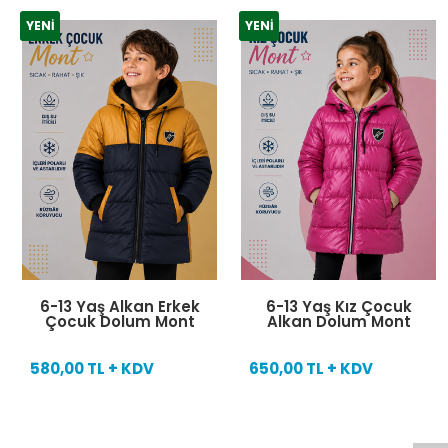
YENI
YENI
6-13 Yaş Alkan Erkek
6-13 Yaş Kız Çocuk
Çocuk Dolum Mont
Alkan Dolum Mont
W
h
t
s
a
p
p
D
e
s
e
H
a
t
t
580,00 TL + KDV
650,00 TL + KDV