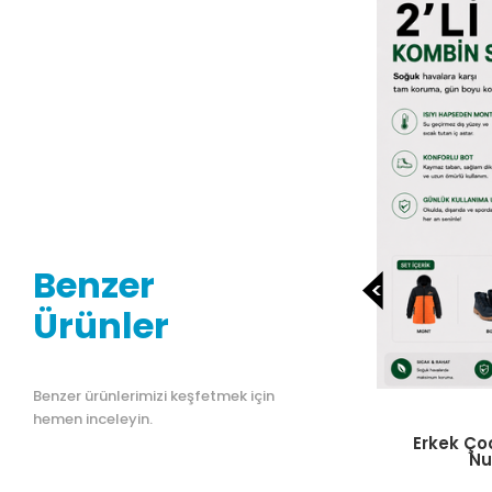
Benzer
Ürünler
Benzer ürünlerimizi keşfetmek için
hemen inceleyin.
Erkek Çocuk 5-9 Yaş Mont 26-35
Kız Çocuk 5
Numara Bot 2′li Set