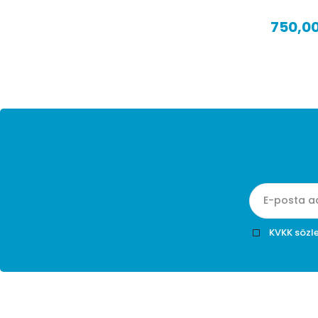
750,00 TL + KDV
750,00
KVKK sözl