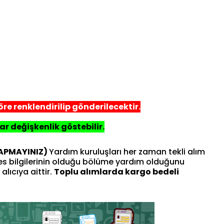
re renklendirilip gönderilecektir.
ar değişkenlik göstebilir.
YAPMAYINIZ)
Yardım kuruluşları her zaman tekli alım
res bilgilerinin olduğu bölüme yardım olduğunu
alıcıya aittir.
Toplu alımlarda kargo bedeli