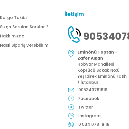
İletişim
Kargo Takibi
Sıkça Sorulan Sorular ?
9053407
Hakkımızda
Nasıl Sipariş Verebilirim
Eminönü Toptan -
Zafer Alkan
Hobyar Mahallesi
Köprücü Sokak No:6
Yeşildirek Eminönü Fatih
/ İstanbul
905340781818
Facebook
Twitter
İnstagram
0 534 078 18 18