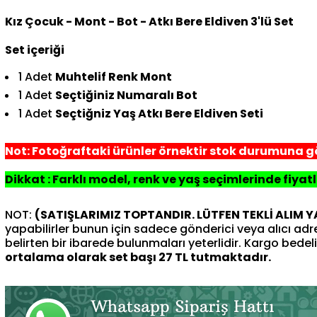
Kız Çocuk - Mont - Bot - Atkı Bere Eldiven 3'lü Set
Set içeriği
1 Adet
Muhtelif Renk Mont
1 Adet
Seçtiğiniz Numaralı Bot
1 Adet
Seçtiğniz Yaş Atkı Bere Eldiven Seti
Not: Fotoğraftaki ürünler örnektir stok durumuna gö
Dikkat : Farklı model, renk ve yaş seçimlerinde fiyatl
NOT:
(SATIŞLARIMIZ TOPTANDIR. LÜTFEN TEKLİ ALIM 
yapabilirler bunun için sadece gönderici veya alıcı ad
belirten bir ibarede bulunmaları yeterlidir. Kargo bedeli 
ortalama olarak set başı 27 TL tutmaktadır.