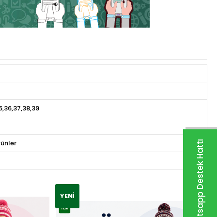
5,36,37,38,39
rünler
Whatsapp Destek Hattı
YENI