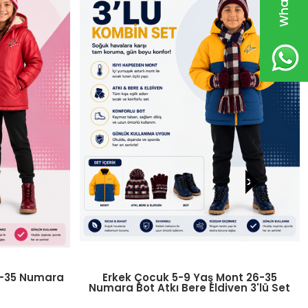
ont 26-35
Erkek Çocuk 5-9 Yaş Mont 26-35 Bot -
ven 3'lü Set
Atkı Bere Eldiven - Kazak Swet 4′lü Set