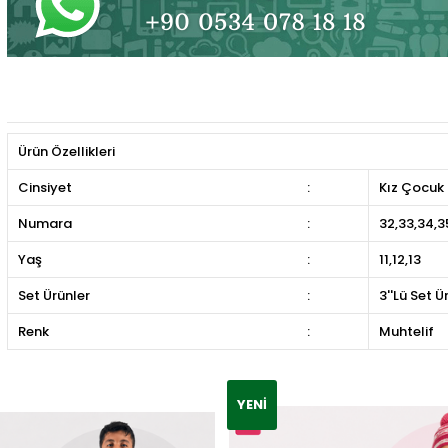
Ürün Özellikleri
Cinsiyet
:
Kız Çocuk
Numara
:
32,33,34,3
Yaş
:
11,12,13
Set Ürünler
:
3''Lü Set Ü
Renk
:
Muhtelif
YENI