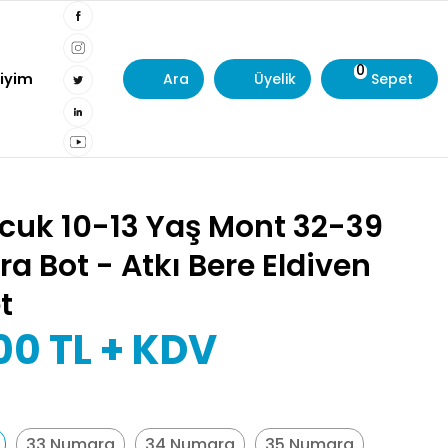
0
Giyim
Ara
Üyelik
Sepet
ocuk 10-13 Yaş Mont 32-39
 Bot - Atkı Bere Eldiven
t
00
TL + KDV
33 Numara
34 Numara
35 Numara