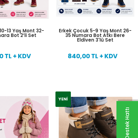
10-13 Yaş Mont 32-
Erkek Çocuk 5-9 Yaş Mont 26-
ra Bot 2′li Set
35 Numara Bot Atkı Bere
Eldiven 3'lü Set
0 TL + KDV
840,00 TL + KDV
YENI