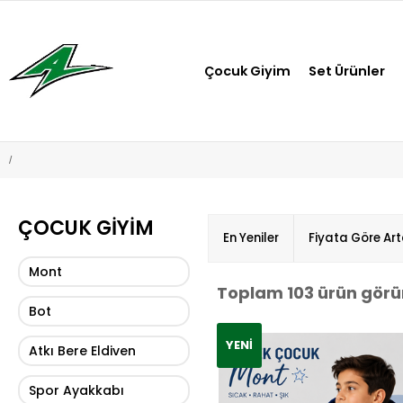
Çocuk Giyim
Set Ürünler
ÇOCUK GIYIM
En Yeniler
Fiyata Göre Ar
Mont
Toplam 103 ürün görü
Bot
YENI
Atkı Bere Eldiven
Spor Ayakkabı