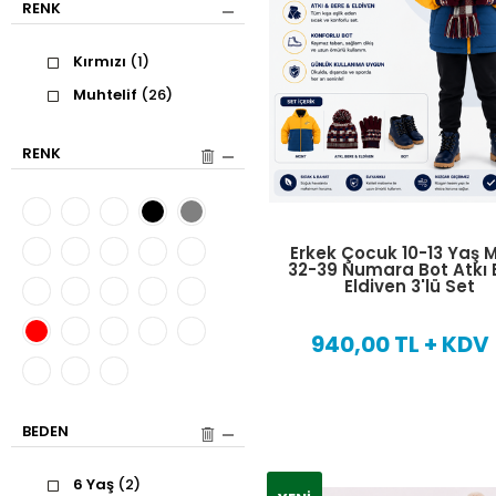
RENK
Kırmızı
(1)
Muhtelif
(26)
RENK
Erkek Çocuk 10-13 Yaş 
32-39 Numara Bot Atkı 
Eldiven 3'lü Set
940,00 TL + KDV
BEDEN
6 Yaş
(2)