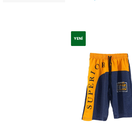
10 Yaş
(1)
5 - 8 Yaş 4 Seri
(15)
Xs
(1)
1 Yaş
(6)
YENI
S
(3)
9 - 12 Yaş 4 Seri
(11)
2 Yaş
(10)
M
(4)
13 -16 Yaş 4 Seri
(3)
3 Yaş
(12)
L
(4)
21 Numara
(2)
4 Yaş
(11)
22 Numara
(4)
5 Yaş
(35)