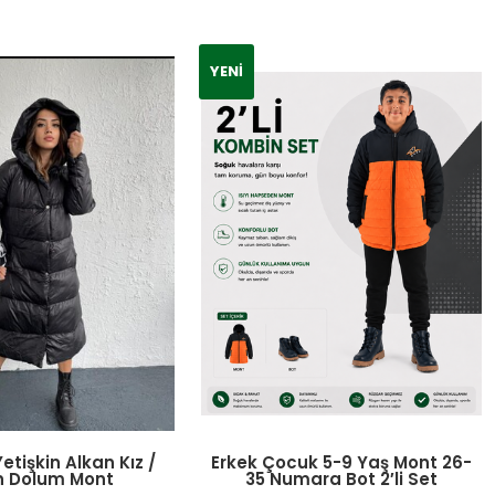
YENI
Yetişkin Alkan Kız /
Erkek Çocuk 5-9 Yaş Mont 26-
n Dolum Mont
35 Numara Bot 2′li Set