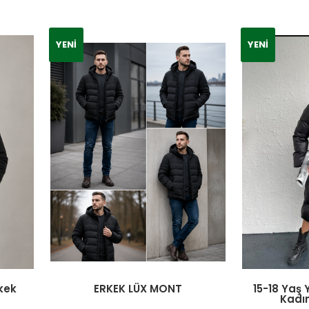
YENI
YENI
rkek
ERKEK LÜX MONT
15-18 Yaş 
Kadı