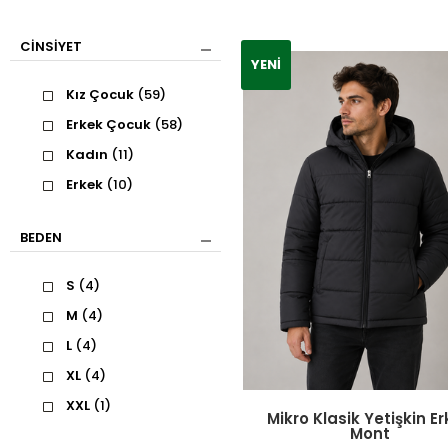
CINSIYET
YENI
Kız Çocuk
(59)
Erkek Çocuk
(58)
Kadın
(11)
Erkek
(10)
BEDEN
S
(4)
M
(4)
L
(4)
XL
(4)
XXL
(1)
Mikro Klasik Yetişkin E
Mont