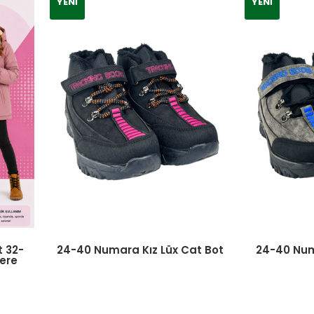
YENI
YENI
t 32-
24-40 Numara Kız Lüx Cat Bot
24-40 Num
Bere