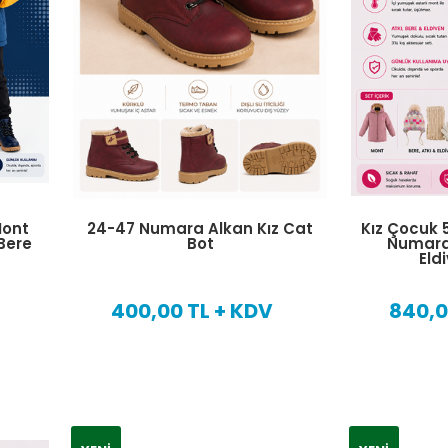
Mont
24-47 Numara Alkan Kız Cat
Kız Çocuk 
Bere
Bot
Numara 
Eld
400,00 TL + KDV
840,0