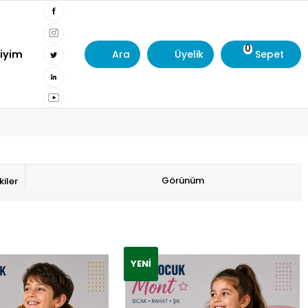
0
Giyim
Ara
Üyelik
Sepet
Görünüm
iler
YENI