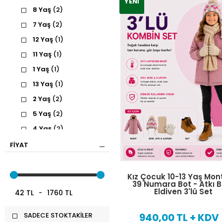
YENI
8 Yaş
(2)
7 Yaş
(2)
12 Yaş
(1)
11 Yaş
(1)
1 Yaş
(1)
13 Yaş
(1)
2 Yaş
(2)
5 Yaş
(2)
4 Yaş
(2)
3 Yaş
(2)
FIYAT
XL
(1)
L
(1)
Kız Çocuk 10-13 Yaş Mon
39 Numara Bot - Atkı 
M
(1)
Eldiven 3'lü Set
42 TL
-
1760 TL
9 Yaş
(2)
SADECE STOKTAKİLER
940,00 TL + KDV
S
(1)