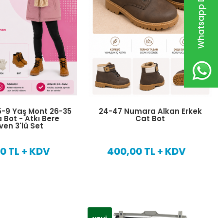
Whatsapp Destek Hattı
5-9 Yaş Mont 26-35
24-47 Numara Alkan Erkek
Bot - Atkı Bere
Cat Bot
iven 3'lü Set
0 TL + KDV
400,00 TL + KDV