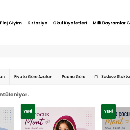
Plaj Giyim
Kırtasiye
Okul Kıyafetleri
Milli Bayramlar 
Sadece Stoktak
tan
Fiyata Göre Azalan
Puana Göre
ntüleniyor.
YENI
YENI