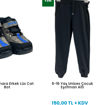
YENI
ara Erkek Lüx Cat
6-16 Yaş Unisex Çocuk
Bot
Eşofman Altı
150,00 TL + KDV