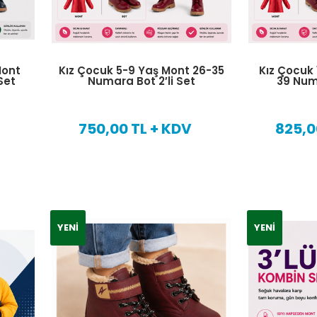
Mont
Kız Çocuk 5-9 Yaş Mont 26-35
Kız Çocuk 
Set
Numara Bot 2′li Set
39 Numa
750,00 TL + KDV
825,0
YENI
YENI