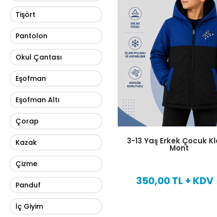
Tişört
Pantolon
Okul Çantası
Eşofman
Eşofman Altı
Çorap
3-13 Yaş Erkek Çocuk Kl
Kazak
Mont
Çizme
350,00 TL + KDV
Panduf
İç Giyim