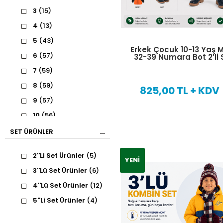
34
(36)
3
(15)
35
(36)
4
(13)
36
(19)
5
(43)
37
(19)
Erkek Çocuk 10-13 Yaş 
6
(57)
32-39 Numara Bot 2′li 
38
(16)
7
(59)
39
(17)
8
(59)
825,00 TL + KDV
40
(6)
9
(57)
41
(4)
10
(56)
42
(4)
11
(53)
SET ÜRÜNLER
43
(5)
12
(53)
44
(4)
2''Li Set Ürünler
(5)
YENI
13
(31)
45
(2)
3''Lü Set Ürünler
(6)
14
(8)
46
(2)
4''Lü Set Ürünler
(12)
15
(7)
47
(2)
5''Li Set Ürünler
(4)
16
(5)