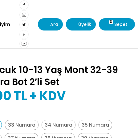
0
Giyim
Ara
Üyelik
Sepet
ocuk 10-13 Yaş Mont 32-39
 Bot 2′li Set
00
TL + KDV
33 Numara
34 Numara
35 Numara