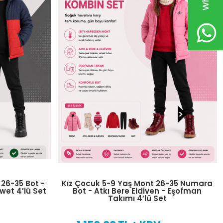
6-35 Numara
Kız Çocuk 10-13 Yaş Mont 32-39
 - Eşofman
Numara Bot - Atkı Bere Eldiven -
t
Eşofman Takımı 4′lü Set