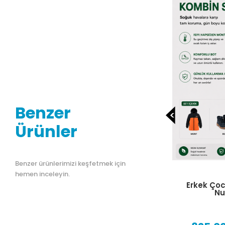
Benzer
Ürünler
Benzer ürünlerimizi keşfetmek için
hemen inceleyin.
Erkek Çocuk 10-13 Yaş Mont 32-39
Erkek Çocuk
Numara Bot 2′li Set
Atkı Bere El