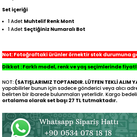
Set içeriği
1 Adet
Muhtelif Renk Mont
1 Adet
Seçtiğiniz Numaralı Bot
Not: Fotoğraftaki ürünler örnektir stok durumuna gö
Dikkat : Farklı model, renk ve yaş seçimlerinde fiyatl
NOT:
(SATIŞLARIMIZ TOPTANDIR. LÜTFEN TEKLİ ALIM 
yapabilirler bunun için sadece gönderici veya alıcı ad
belirten bir ibarede bulunmaları yeterlidir. Kargo bedeli 
ortalama olarak set başı 27 TL tutmaktadır.