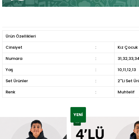
Ürün Özellikleri
Cinsiyet
:
Kız Çocuk
Numara
:
31,32,33,3
Yaş
:
10,11,12,13
Set Ürünler
:
2''Li Set Ü
Renk
:
Muhtelif
YENI