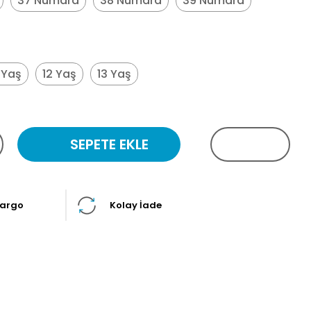
37 Numara
38 Numara
39 Numara
1 Yaş
12 Yaş
13 Yaş
SEPETE EKLE
Kargo
Kolay İade