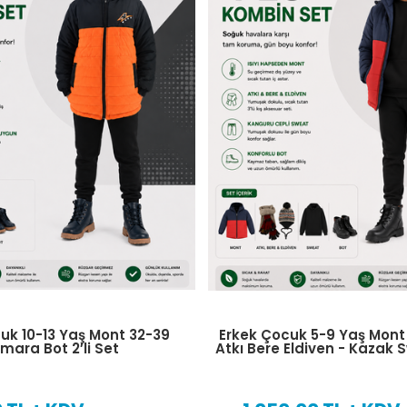
 5-9 Yaş Mont 26-35 Bot -
Kız Çocuk 5-9 Yaş Mont 2
diven - Kazak Swet 4′lü Set
Bot - Atkı Bere Eldiven
Takımı 4′lü Se