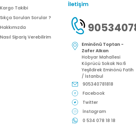
İletişim
Kargo Takibi
Sıkça Sorulan Sorular ?
9053407
Hakkımızda
Nasıl Sipariş Verebilirim
Eminönü Toptan -
Zafer Alkan
Hobyar Mahallesi
Köprücü Sokak No:6
Yeşildirek Eminönü Fatih
/ İstanbul
905340781818
Facebook
Twitter
İnstagram
0 534 078 18 18