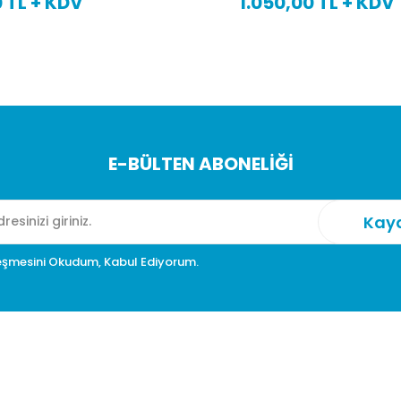
00 TL + KDV
1.150,00 TL + KDV
E-BÜLTEN ABONELİĞİ
eşmesini Okudum, Kabul Ediyorum.