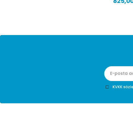
825,00 TL + KDV
1.050,
KVKK sözl