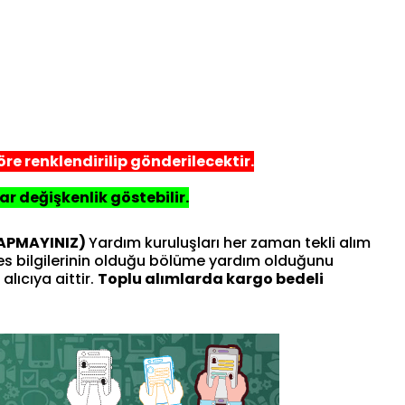
re renklendirilip gönderilecektir.
ar değişkenlik göstebilir.
YAPMAYINIZ)
Yardım kuruluşları her zaman tekli alım
res bilgilerinin olduğu bölüme yardım olduğunu
alıcıya aittir.
Toplu alımlarda kargo bedeli